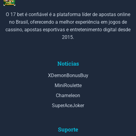
O 17 bet é confiável é a plataforma líder de apostas online
no Brasil, oferecendo a melhor experiência em jogos de
cassino, apostas esportivas e entretenimento digital desde
2015.
Notícias
XDemonBonusBuy
MiniRoulette
Chameleon
SuperAceJoker
Suporte