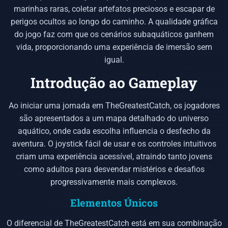
marinhas raras, coletar artefatos preciosos e escapar de
perigos ocultos ao longo do caminho. A qualidade gráfica
do jogo faz com que os cenários subaquáticos ganhem
vida, proporcionando uma experiência de imersão sem
igual.
Introdução ao Gameplay
Ao iniciar uma jornada em TheGreatestCatch, os jogadores
são apresentados a um mapa detalhado do universo
aquático, onde cada escolha influencia o desfecho da
aventura. O joystick fácil de usar e os controles intuitivos
criam uma experiência acessível, atraindo tanto jovens
como adultos para desvendar mistérios e desafios
progressivamente mais complexos.
Elementos Únicos
O diferencial de TheGreatestCatch está em sua combinação