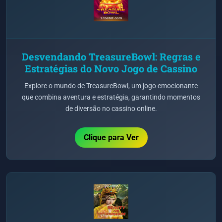
Desvendando TreasureBowl: Regras e
Estratégias do Novo Jogo de Cassino
Explore o mundo de TreasureBowl, um jogo emocionante
que combina aventura e estratégia, garantindo momentos
de diversão no cassino online.
Clique para Ver