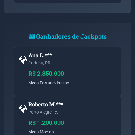
🎰 Ganhadores de Jackpots
Ana L.***
💎
Curitiba, PR
R$ 2.850.000
Mega Fortune Jackpot
Roberto M.***
💎
Porto Alegre, RS
R$ 1.200.000
Mega Moolah