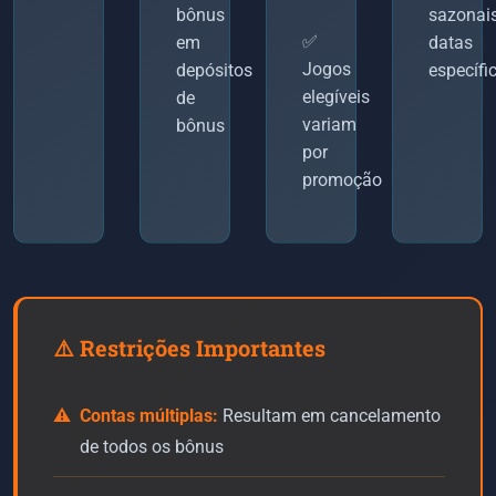
bônus
sazonais
✅
em
datas
Jogos
depósitos
específi
elegíveis
de
variam
bônus
por
promoção
⚠️ Restrições Importantes
Contas múltiplas:
Resultam em cancelamento
de todos os bônus