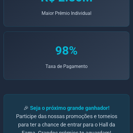
Maior Prêmio Individual
98%
Taxa de Pagamento
🎉
Seja o próximo grande ganhador!
Participe das nossas promoções e torneios
para ter a chance de entrar para o Hall da
Fama. Grandes prêmios te aguardam!