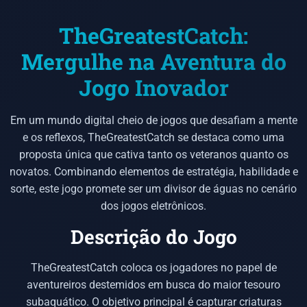
TheGreatestCatch:
Mergulhe na Aventura do
Jogo Inovador
Em um mundo digital cheio de jogos que desafiam a mente
e os reflexos, TheGreatestCatch se destaca como uma
proposta única que cativa tanto os veteranos quanto os
novatos. Combinando elementos de estratégia, habilidade e
sorte, este jogo promete ser um divisor de águas no cenário
dos jogos eletrônicos.
Descrição do Jogo
TheGreatestCatch coloca os jogadores no papel de
aventureiros destemidos em busca do maior tesouro
subaquático. O objetivo principal é capturar criaturas