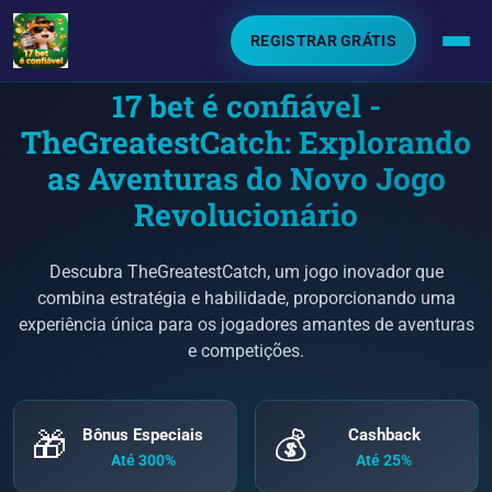
REGISTRAR GRÁTIS
17 bet é confiável -
TheGreatestCatch: Explorando
as Aventuras do Novo Jogo
Revolucionário
Descubra TheGreatestCatch, um jogo inovador que
combina estratégia e habilidade, proporcionando uma
experiência única para os jogadores amantes de aventuras
e competições.
Bônus Especiais
Cashback
🎁
💰
Até 300%
Até 25%