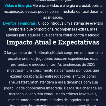
Vidas e Energia:
Gerenciar vidas e energia é crucial, pois a
recuperação dessas pode não ser imediata ou fácil durante
as missões.
Eventos Temporais:
O jogo introduz um sistema de eventos
temporais que proporciona recompensas extras, mas
apenas para aqueles que aceitam correr contra o relógio.
Impacto Atual e Expectativas
O lançamento de TheGreatestCatch surge em um momento
peculiar onde os jogadores buscam experiências mais
profundas e emocionantes. As tendências de 2023
mostraram um crescimento na demanda por jogos que
exigem colaboração entre jogadores, e títulos como
TheGreatestCatch atendem a essa demanda com sua
jogabilidade cooperativa integrada. Desde sua chegada ao
mercado, o jogo tem conquistado críticas favoráveis,
alimentando tanto comunidades de jogadores quanto
industrias de streaming de vídeo que compartilham