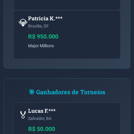
Patricia K.***
💎
Brasília, DF
R$ 950.000
Major Millions
🎯 Ganhadores de Torneios
Lucas F.***
🏅
Salvador, BA
R$ 50.000