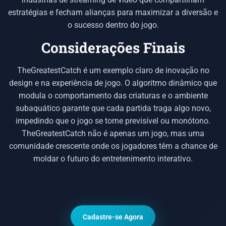
estratégias e fecham alianças para maximizar a diversão e
o sucesso dentro do jogo.
Considerações Finais
TheGreatestCatch é um exemplo claro de inovação no
design e na experiência de jogo. O algoritmo dinâmico que
modula o comportamento das criaturas e o ambiente
subaquático garante que cada partida traga algo novo,
impedindo que o jogo se torne previsível ou monótono.
TheGreatestCatch não é apenas um jogo, mas uma
comunidade crescente onde os jogadores têm a chance de
moldar o futuro do entretenimento interativo.
Cadastre-se Agora