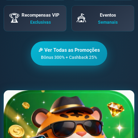
Recompensas VIP
Eventos
🏆
🎪
Exclusivas
Semanais
🎉 Ver Todas as Promoções
Bônus 300% + Cashback 25%