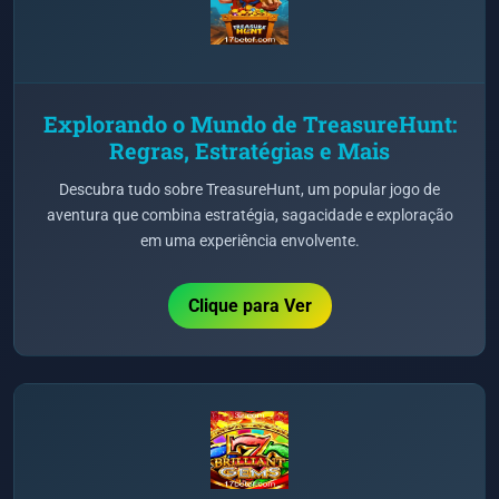
Explorando o Mundo de TreasureHunt:
Regras, Estratégias e Mais
Descubra tudo sobre TreasureHunt, um popular jogo de
aventura que combina estratégia, sagacidade e exploração
em uma experiência envolvente.
Clique para Ver