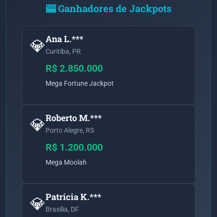
🎰 Ganhadores de Jackpots
Ana L.***
💎
Curitiba, PR
R$ 2.850.000
Mega Fortune Jackpot
Roberto M.***
💎
Porto Alegre, RS
R$ 1.200.000
Mega Moolah
Patricia K.***
💎
Brasília, DF