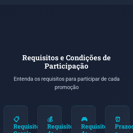
Requisitos e Condições de
Participação
Entenda os requisitos para participar de cada
promoção
📋
💰
🎮
⏰
Requisitos
Requisitos
Requisitos
Prazo