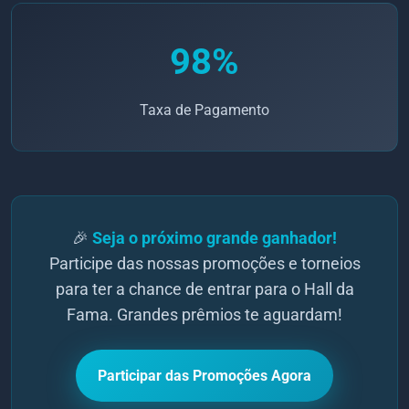
98%
Taxa de Pagamento
🎉
Seja o próximo grande ganhador!
Participe das nossas promoções e torneios
para ter a chance de entrar para o Hall da
Fama. Grandes prêmios te aguardam!
Participar das Promoções Agora