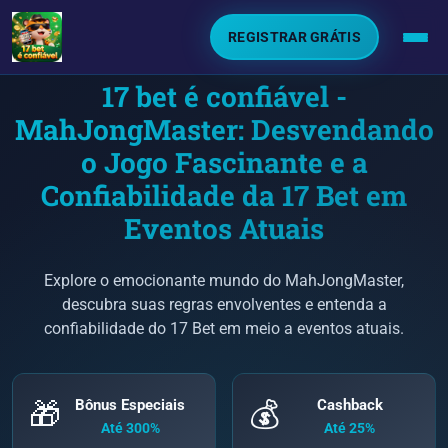
REGISTRAR GRÁTIS
17 bet é confiável -
MahJongMaster: Desvendando
o Jogo Fascinante e a
Confiabilidade da 17 Bet em
Eventos Atuais
Explore o emocionante mundo do MahJongMaster,
descubra suas regras envolventes e entenda a
confiabilidade do 17 Bet em meio a eventos atuais.
Bônus Especiais
Cashback
🎁
💰
Até 300%
Até 25%