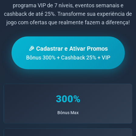
programa VIP de 7 níveis, eventos semanais e
cashback de até 25%. Transforme sua experiência de
jogo com ofertas que realmente fazem a diferença!
🎉 Cadastrar e Ativar Promos
Bônus 300% + Cashback 25% + VIP
300%
Bônus Max