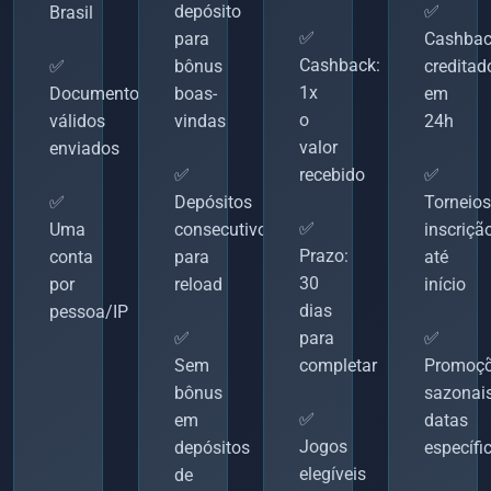
depósito
✅
Brasil
✅
para
Cashbac
Cashback:
✅
bônus
creditad
1x
Documentos
boas-
em
o
válidos
vindas
24h
valor
enviados
✅
recebido
✅
✅
Depósitos
Torneios
✅
Uma
consecutivos
inscriçã
Prazo:
conta
para
até
30
por
reload
início
dias
pessoa/IP
✅
para
✅
Sem
completar
Promoç
bônus
sazonais
✅
em
datas
Jogos
depósitos
específi
elegíveis
de