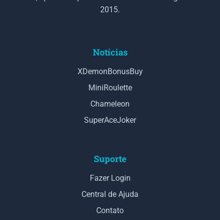
2015.
Notícias
XDemonBonusBuy
MiniRoulette
Chameleon
SuperAceJoker
Suporte
Fazer Login
Central de Ajuda
Contato