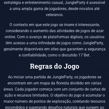
estratégia e entretenimento casual, JungleParty é acessível
a uma ampla gama de jogadores, desde novatos até
veteranos.
O contexto em que este jogo se insere é interessante,
considerando o aumento das atividades de jogos de azar
online. Com o avanço de plataformas digitais, os usuários
têm acesso a uma infinidade de jogos como JungleParty,
geralmente disponíveis em sites que garantem a segurança
e confiabilidade, como o discutido 17 Bet.
Regras do Jogo
Ao iniciar uma partida de JungleParty, os jogadores se
encontram em um mapa da floresta dividido em várias
áreas. Cada jogador começa com um conjunto de cartas de
ação e recursos limitados. O objetivo do jogo é acumular o
maior número de pontos de exploração, coletando tesouros
escondidos e superando desafios naturais que surgem ao