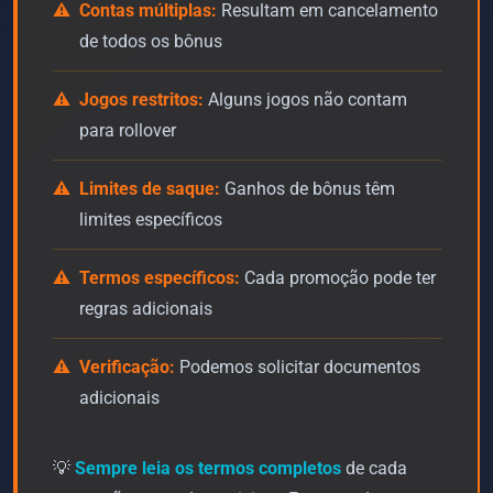
Contas múltiplas:
Resultam em cancelamento
de todos os bônus
Jogos restritos:
Alguns jogos não contam
para rollover
Limites de saque:
Ganhos de bônus têm
limites específicos
Termos específicos:
Cada promoção pode ter
regras adicionais
Verificação:
Podemos solicitar documentos
adicionais
💡
Sempre leia os termos completos
de cada