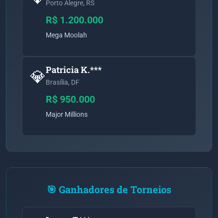
Porto Alegre, RS
R$ 1.200.000
Mega Moolah
Patricia K.***
💎
Brasília, DF
R$ 950.000
Major Millions
🎯 Ganhadores de Torneios