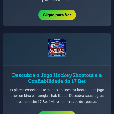
plataforma 17 bet.
Clique para Ver
Descubra o Jogo HockeyShootout e a
Confiabilidade do 17 Bet
Explore o emocionante mundo do HockeyShootout, um jogo
que combina estratégia e habilidade. Descubra suas regras
e como o site 17 Bet é visto no mercado de apostas.