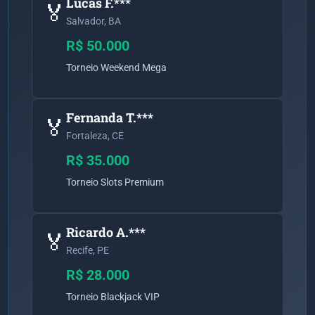
Lucas F.***
🏅
Salvador, BA
R$ 50.000
Torneio Weekend Mega
Fernanda T.***
🏅
Fortaleza, CE
R$ 35.000
Torneio Slots Premium
Ricardo A.***
🏅
Recife, PE
R$ 28.000
Torneio Blackjack VIP