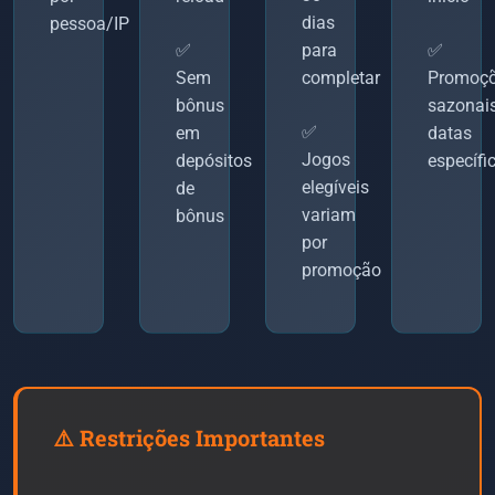
dias
pessoa/IP
✅
para
✅
Sem
completar
Promoç
bônus
sazonais
✅
em
datas
Jogos
depósitos
específi
elegíveis
de
variam
bônus
por
promoção
⚠️ Restrições Importantes