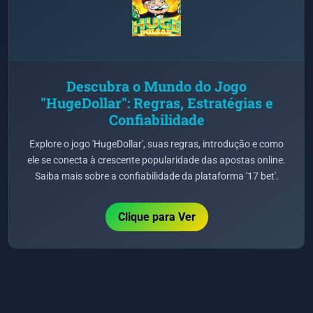
Descubra o Mundo do Jogo
"HugeDollar": Regras, Estratégias e
Confiabilidade
Explore o jogo 'HugeDollar', suas regras, introdução e como
ele se conecta à crescente popularidade das apostas online.
Saiba mais sobre a confiabilidade da plataforma '17 bet'.
Clique para Ver