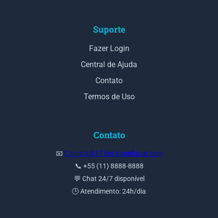
Suporte
Fazer Login
Central de Ajuda
Contato
Termos de Uso
Contato
📧
Contact@17 bet é confiável.com
📞 +55 (11) 8888-8888
💬 Chat 24/7 disponível
🕒 Atendimento: 24h/dia