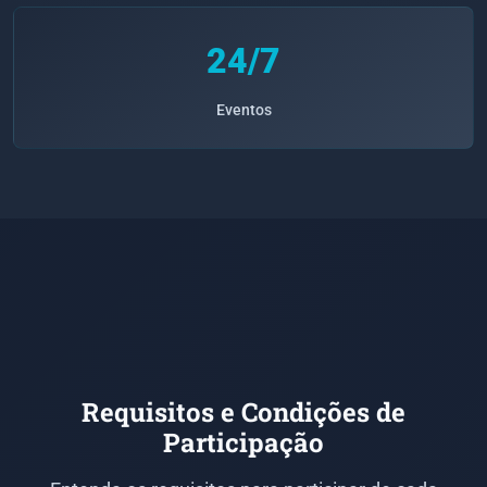
24/7
Eventos
Requisitos e Condições de
Participação