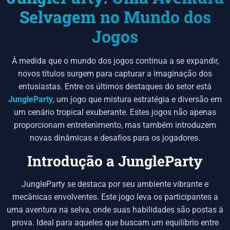
Selvagem no Mundo dos
Jogos
À medida que o mundo dos jogos continua a se expandir,
novos títulos surgem para capturar a imaginação dos
entusiastas. Entre os últimos destaques do setor está
JungleParty
, um jogo que mistura estratégia e diversão em
um cenário tropical exuberante. Estes jogos não apenas
proporcionam entretenimento, mas também introduzem
novas dinâmicas e desafios para os jogadores.
Introdução a JungleParty
JungleParty se destaca por seu ambiente vibrante e
mecânicas envolventes. Este jogo leva os participantes a
uma aventura na selva, onde suas habilidades são postas à
prova. Ideal para aqueles que buscam um equilíbrio entre