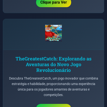
Clique para Ver
TheGreatestCatch: Explorando as
Aventuras do Novo Jogo
Revolucionário
Descubra TheGreatestCatch, um jogo inovador que combina
estratégia e habilidade, proporcionando uma experiência
única para os jogadores amantes de aventuras e
competições.