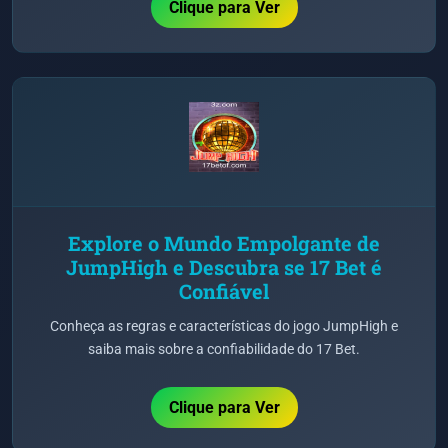
Clique para Ver
Explore o Mundo Empolgante de
JumpHigh e Descubra se 17 Bet é
Confiável
Conheça as regras e características do jogo JumpHigh e
saiba mais sobre a confiabilidade do 17 Bet.
Clique para Ver