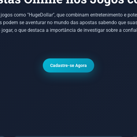
jogos como "HugeDollar", que combinam entretenimento e potenc
es podem se aventurar no mundo das apostas sabendo que suas e
gar, o que destaca a importância de investigar sobre a confiab
Cadastre-se Agora