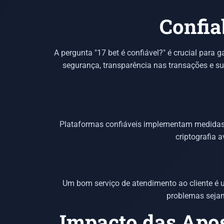
Confia
A pergunta "17 bet é confiável?" é crucial para
segurança, transparência nas transações e sup
Plataformas confiáveis implementam medidas d
criptografia 
Um bom serviço de atendimento ao cliente é um
problemas sejam
Impacto das Apos