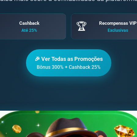
Cashback
Recompensas VIP
🏆
Até 25%
Exclusivas
🎉 Ver Todas as Promoções
Bônus 300% + Cashback 25%