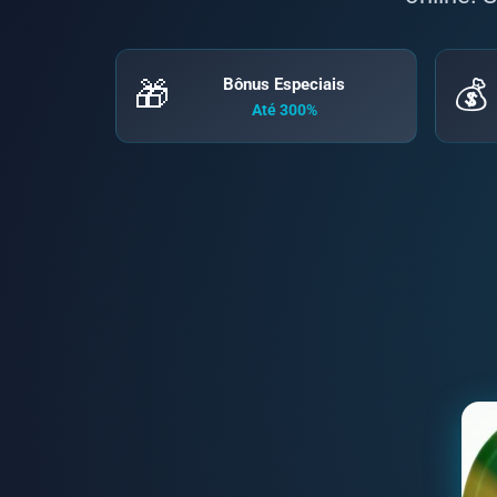
Bônus Especiais
🎁
💰
Até 300%