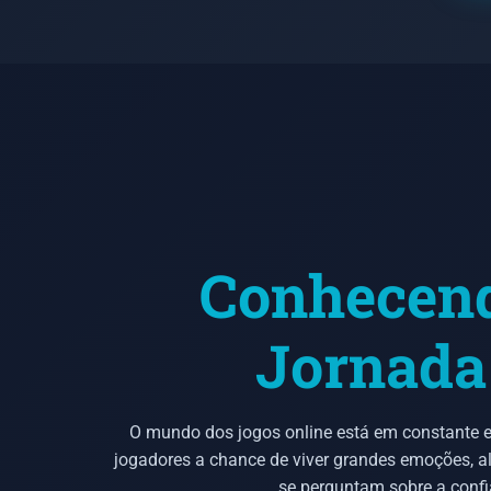
Conhecend
Jornada 
O mundo dos jogos online está em constante e
jogadores a chance de viver grandes emoções, a
se perguntam sobre a confi