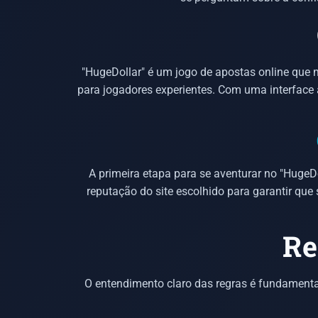
"HugeDollar" é um jogo de apostas online que 
para jogadores experientes. Com uma interface 
A primeira etapa para se aventurar no "HugeDo
reputação do site escolhido para garantir que
Re
O entendimento claro das regras é fundamental