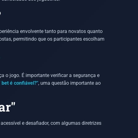
?
periência envolvente tanto para novatos quanto
ostas, permitindo que os participantes escolham
"
a o jogo. É importante verificar a segurança e
 bet é confiável?"
, uma questão importante ao
ar"
acessível e desafiador, com algumas diretrizes