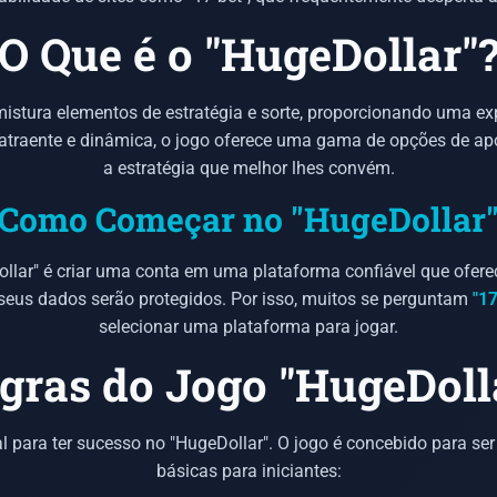
O Que é o "HugeDollar"
mistura elementos de estratégia e sorte, proporcionando uma ex
atraente e dinâmica, o jogo oferece uma gama de opções de ap
a estratégia que melhor lhes convém.
Como Começar no "HugeDollar
llar" é criar uma conta em uma plataforma confiável que ofereç
 seus dados serão protegidos. Por isso, muitos se perguntam
"17
selecionar uma plataforma para jogar.
gras do Jogo "HugeDoll
 para ter sucesso no "HugeDollar". O jogo é concebido para ser 
básicas para iniciantes: