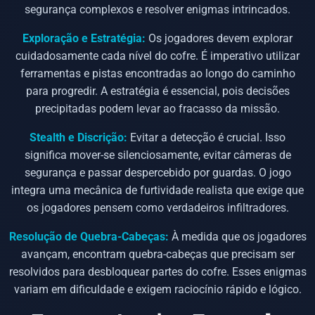
segurança complexos e resolver enigmas intrincados.
Exploração e Estratégia:
Os jogadores devem explorar
cuidadosamente cada nível do cofre. É imperativo utilizar
ferramentas e pistas encontradas ao longo do caminho
para progredir. A estratégia é essencial, pois decisões
precipitadas podem levar ao fracasso da missão.
Stealth e Discrição:
Evitar a detecção é crucial. Isso
significa mover-se silenciosamente, evitar câmeras de
segurança e passar despercebido por guardas. O jogo
integra uma mecânica de furtividade realista que exige que
os jogadores pensem como verdadeiros infiltradores.
Resolução de Quebra-Cabeças:
À medida que os jogadores
avançam, encontram quebra-cabeças que precisam ser
resolvidos para desbloquear partes do cofre. Esses enigmas
variam em dificuldade e exigem raciocínio rápido e lógico.