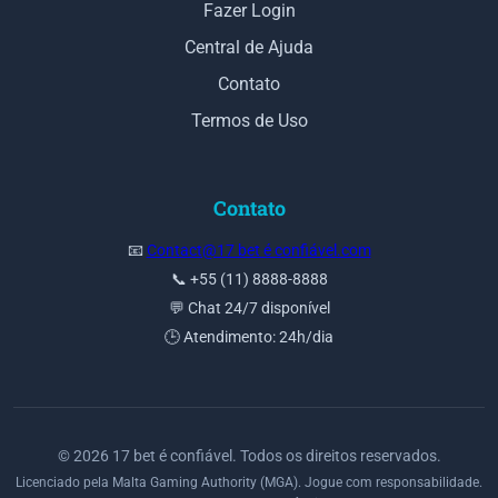
Fazer Login
Central de Ajuda
Contato
Termos de Uso
Contato
📧
Contact@17 bet é confiável.com
📞 +55 (11) 8888-8888
💬 Chat 24/7 disponível
🕒 Atendimento: 24h/dia
© 2026 17 bet é confiável. Todos os direitos reservados.
Licenciado pela Malta Gaming Authority (MGA). Jogue com responsabilidade.