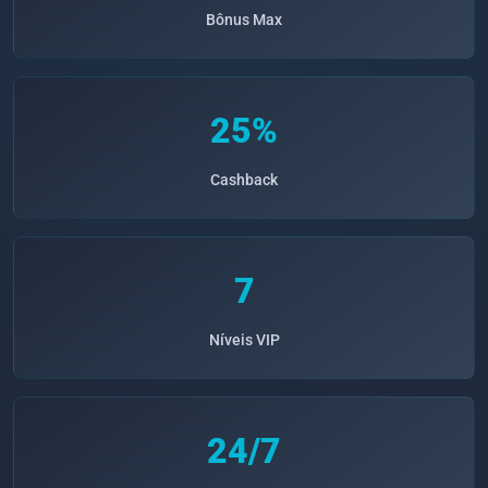
Bônus Max
25%
Cashback
7
Níveis VIP
24/7