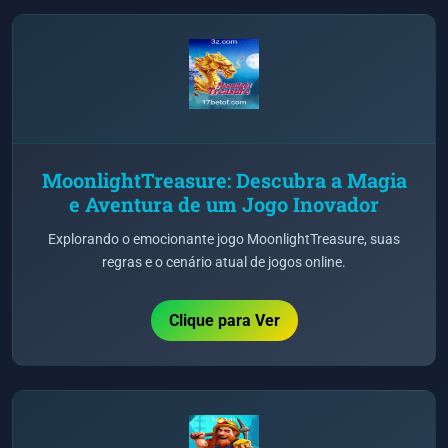
MoonlightTreasure: Descubra a Magia
e Aventura de um Jogo Inovador
Explorando o emocionante jogo MoonlightTreasure, suas
regras e o cenário atual de jogos online.
Clique para Ver