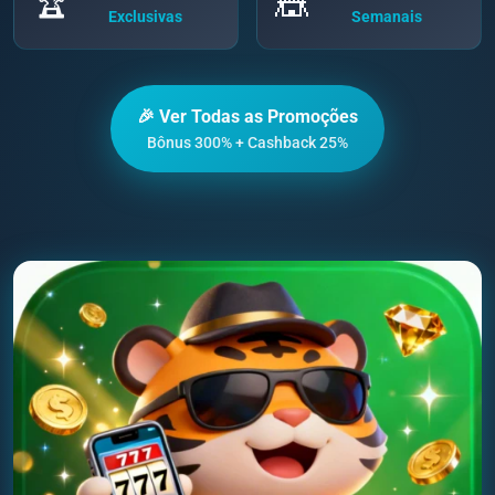
🏆
🎪
Exclusivas
Semanais
🎉 Ver Todas as Promoções
Bônus 300% + Cashback 25%