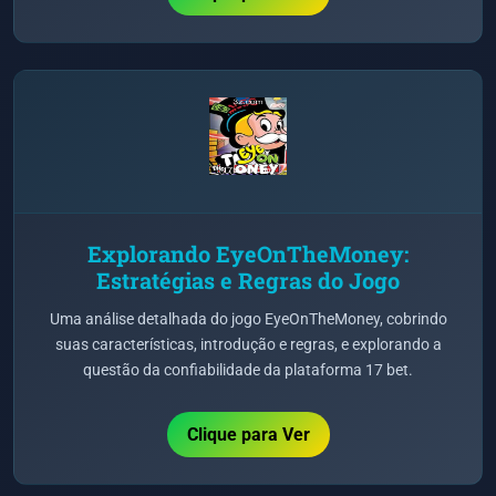
Explorando EyeOnTheMoney:
Estratégias e Regras do Jogo
Uma análise detalhada do jogo EyeOnTheMoney, cobrindo
suas características, introdução e regras, e explorando a
questão da confiabilidade da plataforma 17 bet.
Clique para Ver