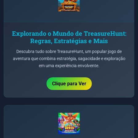
Explorando o Mundo de TreasureHunt:
Regras, Estratégias e Mais
Descubra tudo sobre TreasureHunt, um popular jogo de
aventura que combina estratégia, sagacidade e exploração
em uma experiência envolvente.
Clique para Ver