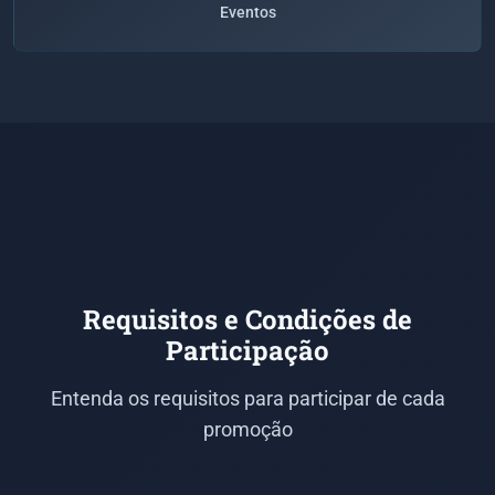
Eventos
Requisitos e Condições de
Participação
Entenda os requisitos para participar de cada
promoção