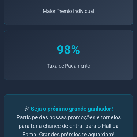
Maior Prêmio Individual
98%
Taxa de Pagamento
🎉
Seja o próximo grande ganhador!
Participe das nossas promoções e torneios
para ter a chance de entrar para o Hall da
Fama. Grandes prêmios te aguardam!