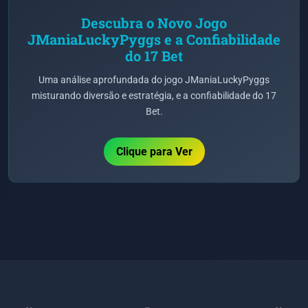
Descubra o Novo Jogo
JManiaLuckyPyggs e a Confiabilidade
do 17 Bet
Uma análise aprofundada do jogo JManiaLuckyPyggs
misturando diversão e estratégia, e a confiabilidade do 17
Bet.
Clique para Ver